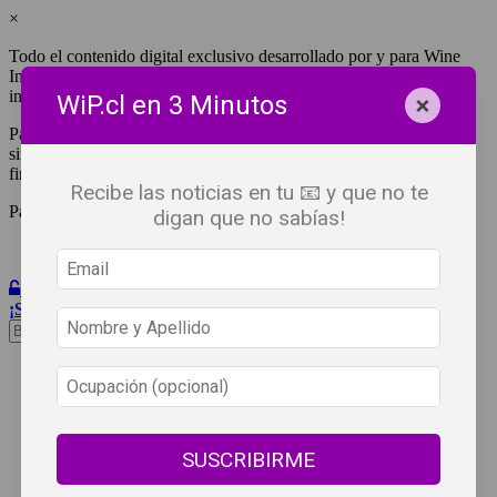
×
Todo el contenido digital exclusivo desarrollado por y para Wine
Independent Press Chile, cuenta con derechos de propiedad
intelectual.
×
WiP.cl en 3 Minutos
Para tener acceso a una copia y/o impresión de cualquiera de ellos
sin fines de lucro, debes ser #SuscriptorWiP.^Para su réplica con
fines comerciales debes contactar al e-mail
editor@wip.cl
.
Recibe las noticias en tu 📧 y que no te
Pagas una sola vez al año y disfrutas por 12 meses.
digan que no sabías!
Iniciar Sesión
¡Suscribete!
Beneficios
WiP
Buscar:
Síguenos
SUSCRIBIRME