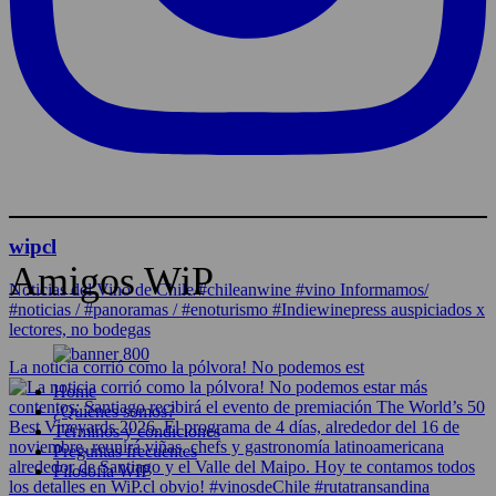
wipcl
Amigos WiP
Noticias del Vino de Chile/#chileanwine #vino Informamos/
#noticias / #panoramas / #enoturismo #Indiewinepress auspiciados x
lectores, no bodegas
La noticia corrió como la pólvora! No podemos est
Home
¿Quiénes somos?
Términos y condiciones
Preguntas frecuentes
Filosofía WIP