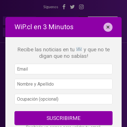
Síguenos
¡Suscribete!
Iniciar Sesión
WiP.cl en 3 Minutos
×
Buscar:
Beneficios
WiP
Recibe las noticias en tu
y que no te
digan que no sabías!
SUSCRIBIRME