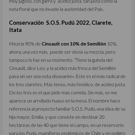
muy jugoso, con garra y acidez justa, tan justa como la
nota floral que no invade la austeridad del País.
Conservación S.O.S. Pudú 2022, Clarete,
Itata
Mezcla 90% de
Cinsault con 10% de Semillón
10%,
ahora, una vez más, puede ser obvia su mezcla, pero
tampoco lo fue en su momento. “Tiene la guinda del
Cinsault, dice Leo, y la acidez más fresca del Semillón
pasa sin ser una nota disonante». Este es el más radical de
los tres claretes. Más tenso, más fenólico, de acidez justa.
De los tres es el que pide más comida. Sin más, se me
aparece un arrollado huaso en la mesa. El nombre hace
referencia al proyecto familiar S.O.S. Pudú, una idea de su
hija mayor, Emilia, y que consiste en destinar 20
hectáreas de las 40 que tiene el campo, en un reservorio
para los Pudú, mamíferos endémicos de Chile y en peligro