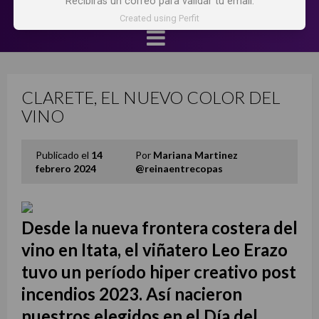
Recibirás un correo para validar tu email.
Created using Perfit
CLARETE, EL NUEVO COLOR DEL
VINO
Publicado el
14
Por
Mariana Martinez
febrero 2024
@reinaentrecopas
Desde la nueva frontera costera del
vino en Itata, el viñatero Leo Erazo
tuvo un período hiper creativo post
incendios 2023. Así nacieron
nuestros elegidos en el Día del