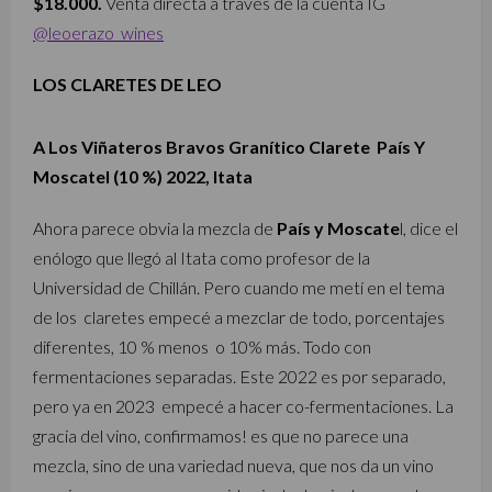
$18.000.
Venta directa a través de la cuenta IG
@leoerazo_wines
LOS CLARETES DE LEO
A Los Viñateros Bravos Granítico Clarete País Y
Moscatel (10 %) 2022, Itata
Ahora parece obvia la mezcla de
País y Moscate
l, dice el
enólogo que llegó al Itata como profesor de la
Universidad de Chillán. Pero cuando me metí en el tema
de los claretes empecé a mezclar de todo, porcentajes
diferentes, 10 % menos o 10% más. Todo con
fermentaciones separadas. Este 2022 es por separado,
pero ya en 2023 empecé a hacer co-fermentaciones. La
gracia del vino, confirmamos! es que no parece una
mezcla, sino de una variedad nueva, que nos da un vino