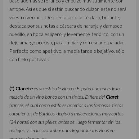
base además se fortificó y endulzó muy sutilmente con
arrope. Así es que si están buscando dulzor, este no será
vuestro vermut. De precioso color té claro, brillante,
destaca por sus notas a cáscara de naranja y damasco
huesillo, en boca es ligero, y levemente fenólico, con un
dejo amargo preciso, para limpiar y refrescar el paladar.
Perfecto como apetitivo, a media tarde o bajativo, sólo
con hielo por favor.
(*) Clarete
es un estilo de vino en España que nace de la
mezcla de un vino banco con un tintos. Difiere del
Claret
francés, el cual como estilo es anterior a los famosos tintos
corpulentos de Burdeos, debido a maceraciones muy cortas
(24 horas) con sus pieles, antes de luego fermentar sin los
hollejos, y sin la costumbre aún de guardar los vinos en
barricas de madera.