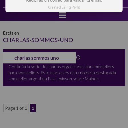
Recibirás un correo para validar tu email.
Created using Perfit
Estás en
CHARLAS-SOMMOS-UNO
8 CHARLAS SOMMOSUNO
charlas sommos uno
Continúa la serie de charlas organizadas por sommeliers
para sommeliers. Este martes es el turno de la destacada
sommelier argentina Paz Levinson sobre Malbec.
Page 1 of 1
1