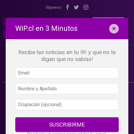
Síguenos
¡Suscribete!
Iniciar Sesión
WiP.cl en 3 Minutos
×
Buscar:
Beneficios
WiP
Recibe las noticias en tu
y que no te
digan que no sabías!
SUSCRIBIRME