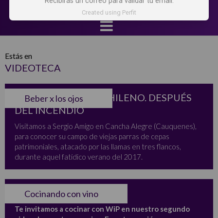
Recibirás un correo para validar tu email.
Created using Perfit
Estás en
VIDEOTECA
ESPECIAL CAMPO CHILENO. DESPUÉS
Beber x los ojos
DEL INCENDIO
Visitamos a Sergio Amigo en Cancha Alegre (Cauquenes),
para conocer su campo de viejas parras de cepas
patrimoniales, atacado por las llamas en tres flancos,
durante aquel fatídico verano del 2017.
PERAS AL VINO TINTO
Cocinando con vino
Te invitamos a cocinar con WiP en nuestro segundo