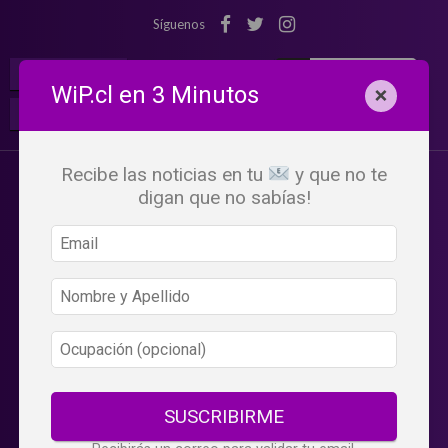
Síguenos
¡Suscribete!
Iniciar Sesión
WiP.cl en 3 Minutos
×
Buscar:
Beneficios
WiP
Recibe las noticias en tu
y que no te
digan que no sabías!
SUSCRIBIRME