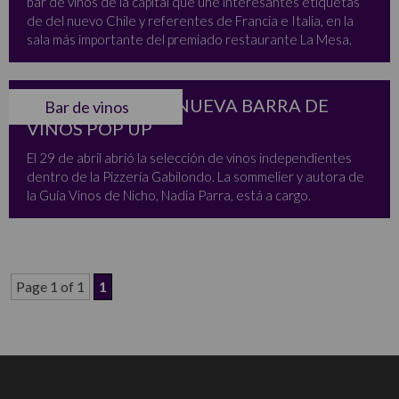
bar de vinos de la capital que une interesantes etiquetas
de del nuevo Chile y referentes de Francia e Italia, en la
sala más importante del premiado restaurante La Mesa.
WINE REBELS, LA NUEVA BARRA DE
Bar de vinos
VINOS POP UP
El 29 de abril abrió la selección de vinos independientes
dentro de la Pizzería Gabilondo. La sommelier y autora de
la Guía Vinos de Nicho, Nadia Parra, está a cargo.
Page 1 of 1
1