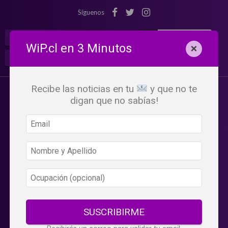
Síguenos
¡Suscribete!
Iniciar Sesión
WiP.cl en 3 Minutos
×
Buscar:
Beneficios
WiP
Recibe las noticias en tu
y que no te
digan que no sabías!
SUSCRIBIRME