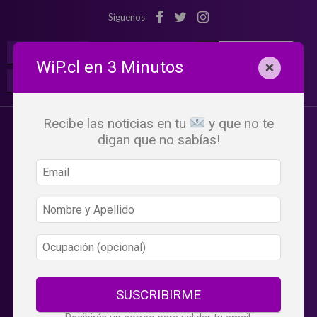
Síguenos
¡Suscribete!
Iniciar Sesión
WiP.cl en 3 Minutos
×
Buscar:
Beneficios
WiP
Recibe las noticias en tu
y que no te
digan que no sabías!
SUSCRIBIRME