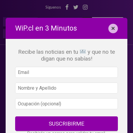
Síguenos
¡Suscribete!
Iniciar Sesión
WiP.cl en 3 Minutos
×
Buscar:
Beneficios
WiP
Recibe las noticias en tu
y que no te
digan que no sabías!
SUSCRIBIRME