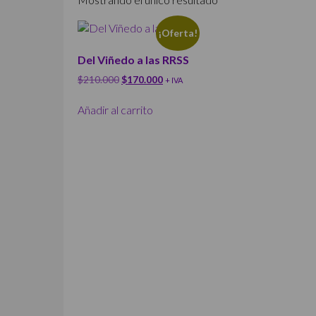
¡Oferta!
Del Viñedo a las RRSS
El
El
$
210.000
$
170.000
+ IVA
precio
precio
original
actual
Añadir al carrito
era:
es:
$210.000.
$170.000.