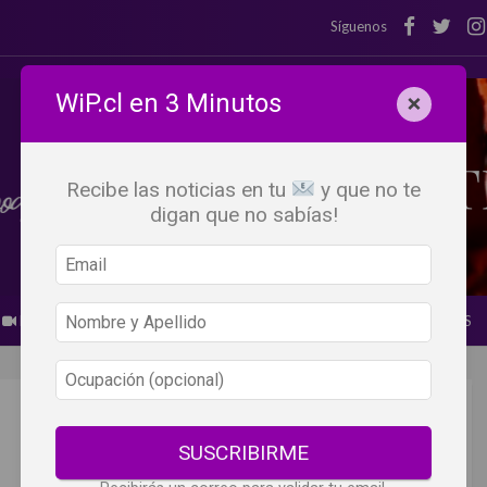
Síguenos
WiP.cl en 3 Minutos
×
Recibe las noticias en tu
y que no te
digan que no sabías!
BEBER X LOS OJOS
GLOSARIO DEL VINO
PANORAMAS
SUSCRIBIRME