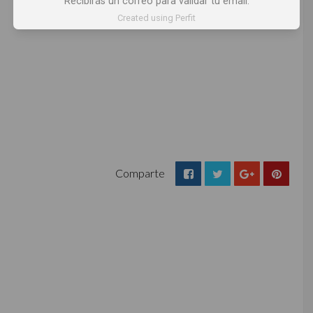
Recibirás un correo para validar tu email.
Created using Perfit
Comparte