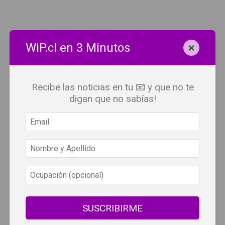
×
WiP.cl en 3 Minutos
Recibe las noticias en tu 📧 y que no te
digan que no sabías!
SUSCRIBIRME