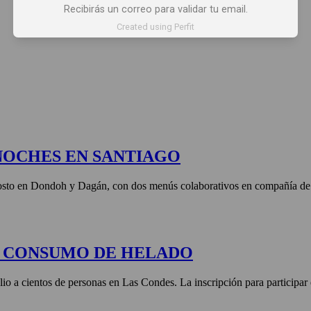
Recibirás un correo para validar tu email.
 X LOS OJOS
GLOSARIO DEL VINO
PANORAMAS
Created using Perfit
NOCHES EN SANTIAGO
agosto en Dondoh y Dagán, con dos menús colaborativos en compañía de 
E CONSUMO DE HELADO
lio a cientos de personas en Las Condes. La inscripción para participar