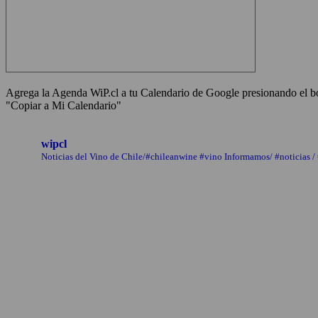
Agrega la Agenda WiP.cl a tu Calendario de Google presionando el bot
"Copiar a Mi Calendario"
wipcl
Noticias del Vino de Chile/#chileanwine #vino Informamos/ #noticias /