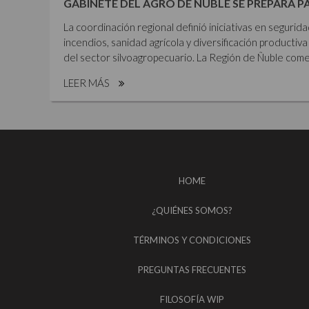
GABINETE DEL AGRO DE ÑUBLE SE PREPARA P
La coordinación regional definió iniciativas en segurid
incendios, sanidad agrícola y diversificación productiva 
del sector silvoagropecuario. La Región de Ñuble comen
LEER MÁS
HOME
¿QUIÉNES SOMOS?
TÉRMINOS Y CONDICIONES
PREGUNTAS FRECUENTES
FILOSOFÍA WIP