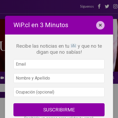
Síguenos
WiP.cl en 3 Minutos
×
Recibe las noticias en tu
y que no te
digan que no sabías!
BEBER X LOS OJOS
GLOSARIO DEL VINO
PANORAMAS
SUSCRIBIRME