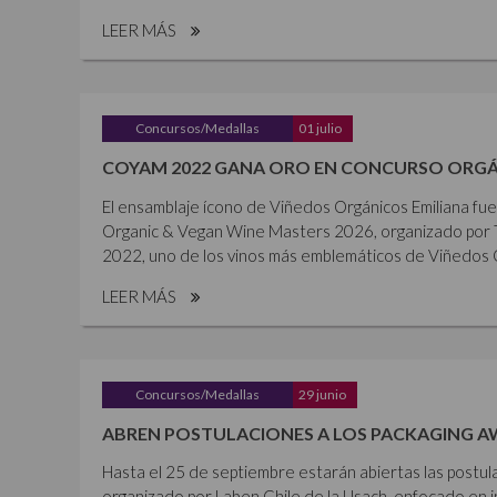
LEER MÁS
Concursos/Medallas
01 julio
COYAM 2022 GANA ORO EN CONCURSO ORGÁ
El ensamblaje ícono de Viñedos Orgánicos Emiliana fu
Organic & Vegan Wine Masters 2026, organizado por 
2022, uno de los vinos más emblemáticos de Viñedos Or
LEER MÁS
Concursos/Medallas
29 junio
ABREN POSTULACIONES A LOS PACKAGING A
Hasta el 25 de septiembre estarán abiertas las postul
organizado por Laben Chile de la Usach, enfocado en i