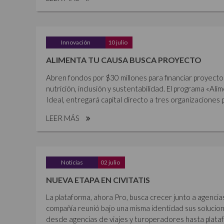
Innovación
10 julio
ALIMENTA TU CAUSA BUSCA PROYECTO
Abren fondos por $30 millones para financiar proyecto
nutrición, inclusión y sustentabilidad. El programa «Al
Ideal, entregará capital directo a tres organizaciones p
LEER MÁS
Noticias
02 julio
NUEVA ETAPA EN CIVITATIS
La plataforma, ahora Pro, busca crecer junto a agencia
compañía reunió bajo una misma identidad sus solucione
desde agencias de viajes y turoperadores hasta plataf