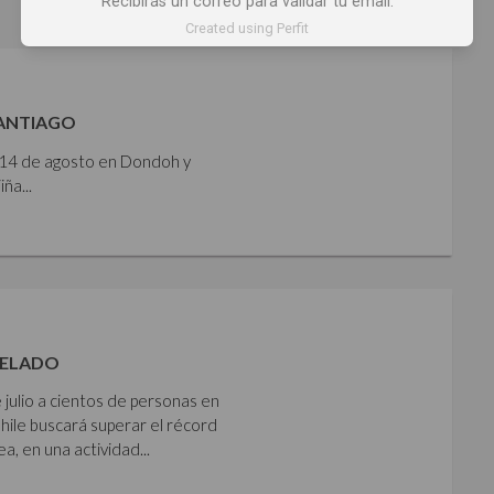
Recibirás un correo para validar tu email.
Created using Perfit
SANTIAGO
y 14 de agosto en Dondoh y
ña...
HELADO
 julio a cientos de personas en
Chile buscará superar el récord
 en una actividad...