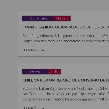
Gastronomía
04 agosto
TOMÁS KALIKA COCINARÁ DOS NOCHES EN 
El chef argentino de Mishiguene se presentará el 13 
Dagán, con dos menús colaborativos en compañía de Vi
LEER MÁS
Eventos
29 julio
CHILE VA POR UN RÉCORD DE CONSUMO DE 
El Desafío Latam Bajo Cero reunirá este viernes 31 de
Las Condes. La inscripción para participar es gratuita. 
de personas consumiendo helado de manera simultánea,
LEER MÁS