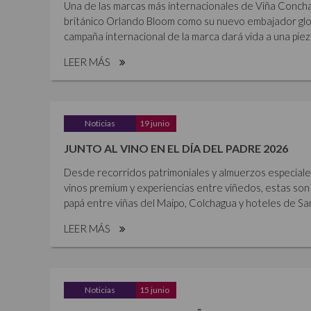
Una de las marcas más internacionales de Viña Concha 
británico Orlando Bloom como su nuevo embajador glob
campaña internacional de la marca dará vida a una piez
LEER MÁS
Noticias
19 junio
JUNTO AL VINO EN EL DÍA DEL PADRE 2026
Desde recorridos patrimoniales y almuerzos especiales 
vinos premium y experiencias entre viñedos, estas son 
papá entre viñas del Maipo, Colchagua y hoteles de Sant
LEER MÁS
Noticias
15 junio