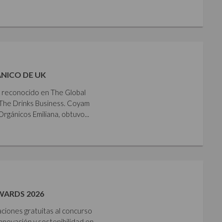
NICO DE UK
e reconocido en The Global
The Drinks Business. Coyam
gánicos Emiliana, obtuvo...
WARDS 2026
aciones gratuitas al concurso
nnovación y sostenibilidad en