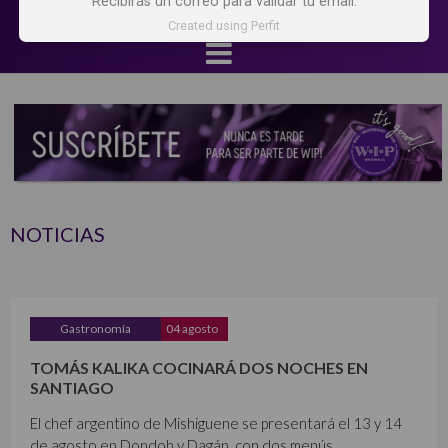
Recibirás un correo para validar tu email.
Created using Perfit
NOTICIAS
Gastronomía
04 agosto
TOMÁS KALIKA COCINARÁ DOS NOCHES EN
SANTIAGO
El chef argentino de Mishiguene se presentará el 13 y 14
de agosto en Dondoh y Dagán, con dos menús