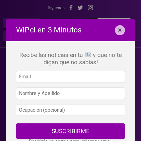
Síguenos
¡Suscribete!
Iniciar Sesión
WiP.cl en 3 Minutos
×
Buscar:
Beneficios
WiP
Recibe las noticias en tu
y que no te
digan que no sabías!
SUSCRIBIRME