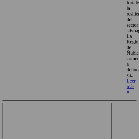
fortal
la
resili
del
sector
silvoa
La
Regió
de
Ñuble
come
a
deline
su...
Leer
más