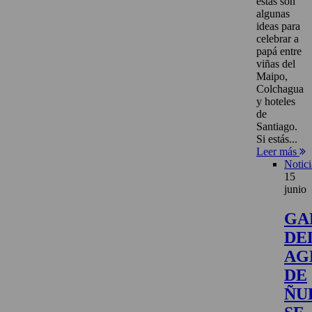
estas son
algunas
ideas para
celebrar a
papá entre
viñas del
Maipo,
Colchagua
y hoteles
de
Santiago.
Si estás...
Leer más
Notici
15
junio
GA
DE
AG
DE
ÑU