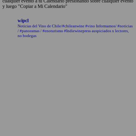
cualquier evento a tu Calendario presionando sobre cualquier evento
y luego "Copiar a Mi Calendario"
wipcl
Noticias del Vino de Chile/#chileanwine #vino Informamos/ #noticias
/ #panoramas / #enoturismo #Indiewinepress auspiciados x lectores,
no bodegas