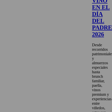
VINO
EN EL
DÍA
DEL
PADRE
2026
Desde
recorridos
patrimoniale
y
almuerzos
especiales
hasta
brunch
familiar,
paella,
vinos
premium y
experiencias
entre
viñedos,