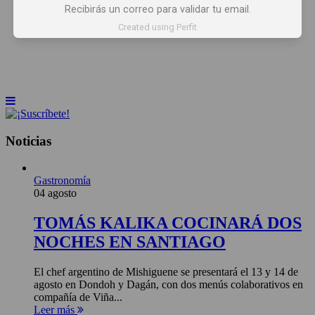
Recibirás un correo para validar tu email.
INICIO
NOTICIAS
ARTÍCULOS
Created using Perfit
BEBER X LOS OJOS
GLOSARIO DEL VINO
PANORAMAS
Noticias
Gastronomía
04 agosto
TOMÁS KALIKA COCINARÁ DOS
NOCHES EN SANTIAGO
El chef argentino de Mishiguene se presentará el 13 y 14 de
agosto en Dondoh y Dagán, con dos menús colaborativos en
compañía de Viña...
Leer más