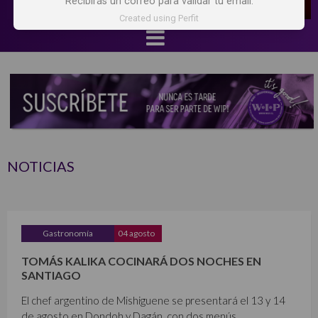
Recibirás un correo para validar tu email.
Created using Perfit
NOTICIAS
Gastronomía
04 agosto
TOMÁS KALIKA COCINARÁ DOS NOCHES EN
SANTIAGO
El chef argentino de Mishiguene se presentará el 13 y 14
de agosto en Dondoh y Dagán, con dos menús