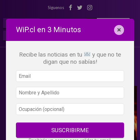
Síguenos
¡Suscribete!
Iniciar Sesión
WiP.cl en 3 Minutos
×
Buscar:
Beneficios
WiP
Recibe las noticias en tu
y que no te
digan que no sabías!
SUSCRIBIRME