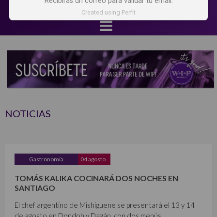
Recibirás un correo para validar tu email.
Created using Perfit
NOTICIAS
Gastronomía
04 agosto
TOMÁS KALIKA COCINARÁ DOS NOCHES EN
SANTIAGO
El chef argentino de Mishiguene se presentará el 13 y 14
de agosto en Dondoh y Dagán, con dos menús