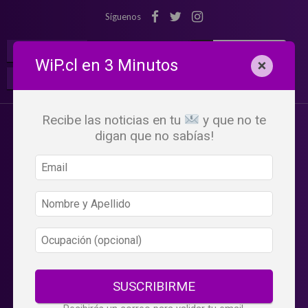
Síguenos
¡Suscribete!
Iniciar Sesión
WiP.cl en 3 Minutos
×
Buscar:
Beneficios
WiP
Recibe las noticias en tu
y que no te
digan que no sabías!
SUSCRIBIRME