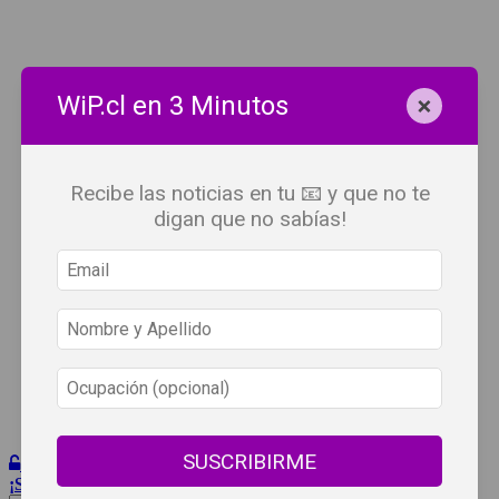
×
WiP.cl en 3 Minutos
Recibe las noticias en tu 📧 y que no te
digan que no sabías!
SUSCRIBIRME
Iniciar Sesión
¡Suscribete!
Beneficios
WiP