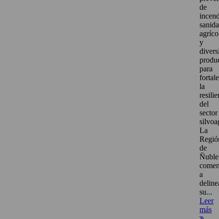
de
incend
sanid
agríco
y
divers
produ
para
fortal
la
resili
del
sector
silvoa
La
Regió
de
Ñuble
come
a
deline
su...
Leer
más