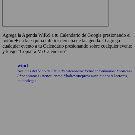
Agrega la Agenda WiP.cl a tu Calendario de Google presionando el
botón ➕ en la esquina inferior derecha de la agenda. O agrega
cualquier evento a tu Calendario presionando sobre cualquier evento
y luego "Copiar a Mi Calendario"
wipcl
Noticias del Vino de Chile/#chileanwine #vino Informamos/ #noticias
/ #panoramas / #enoturismo #Indiewinepress auspiciados x lectores,
no bodegas