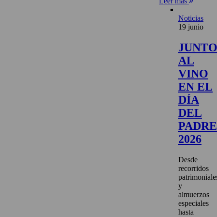
Leer más
Noticias
19 junio
JUNT
AL
VINO
EN EL
DÍA
DEL
PADRE
2026
Desde
recorridos
patrimoniale
y
almuerzos
especiales
hasta