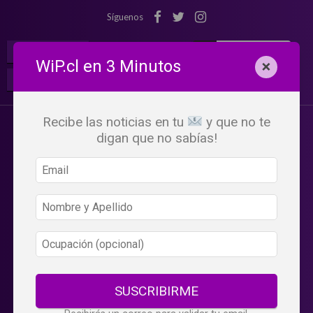
Síguenos
¡Suscribete!
Iniciar Sesión
WiP.cl en 3 Minutos
×
Buscar:
Beneficios
WiP
Recibe las noticias en tu
y que no te
digan que no sabías!
SUSCRIBIRME