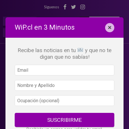
Síguenos
¡Suscribete!
Iniciar Sesión
WiP.cl en 3 Minutos
×
Buscar:
Beneficios
WiP
Recibe las noticias en tu
y que no te
digan que no sabías!
SUSCRIBIRME