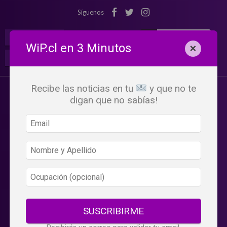
Síguenos
¡Suscribete!
Iniciar Sesión
WiP.cl en 3 Minutos
×
Buscar:
Beneficios
WiP
Recibe las noticias en tu
y que no te
digan que no sabías!
SUSCRIBIRME