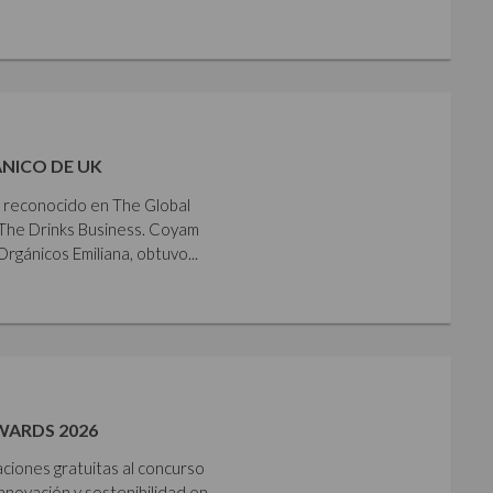
NICO DE UK
e reconocido en The Global
The Drinks Business. Coyam
gánicos Emiliana, obtuvo...
WARDS 2026
aciones gratuitas al concurso
nnovación y sostenibilidad en