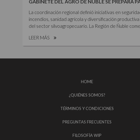
GABINETE DEL AGRO DE ÑUBLE SE PREPARA P
La coordinación regional definió iniciativas en segurid
incendios, sanidad agrícola y diversificación productiva 
del sector silvoagropecuario. La Región de Ñuble comen
LEER MÁS
HOME
¿QUIÉNES SOMOS?
TÉRMINOS Y CONDICIONES
PREGUNTAS FRECUENTES
FILOSOFÍA WIP