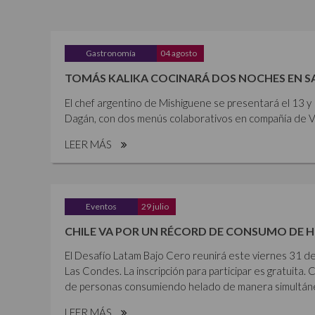
Gastronomía
04 agosto
TOMÁS KALIKA COCINARÁ DOS NOCHES EN 
El chef argentino de Mishiguene se presentará el 13 
Dagán, con dos menús colaborativos en compañía de Vi
LEER MÁS
Eventos
29 julio
CHILE VA POR UN RÉCORD DE CONSUMO DE 
El Desafío Latam Bajo Cero reunirá este viernes 31 de
Las Condes. La inscripción para participar es gratuita. 
de personas consumiendo helado de manera simultánea,
LEER MÁS