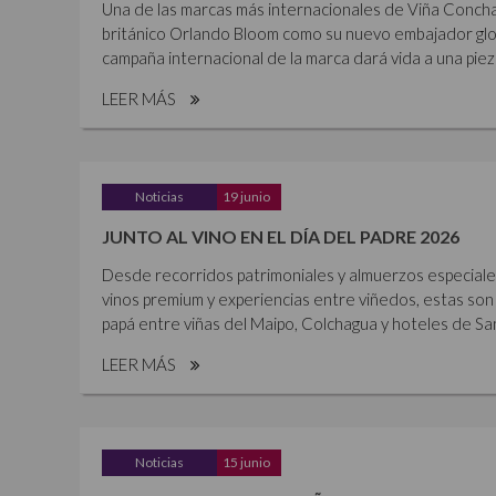
Una de las marcas más internacionales de Viña Concha 
británico Orlando Bloom como su nuevo embajador glob
campaña internacional de la marca dará vida a una piez
LEER MÁS
Noticias
19 junio
JUNTO AL VINO EN EL DÍA DEL PADRE 2026
Desde recorridos patrimoniales y almuerzos especiales 
vinos premium y experiencias entre viñedos, estas son 
papá entre viñas del Maipo, Colchagua y hoteles de Sant
LEER MÁS
Noticias
15 junio