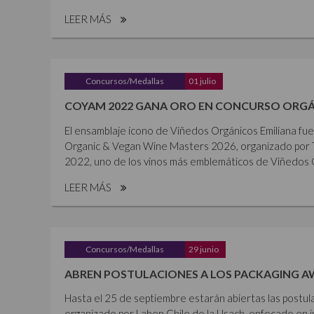
LEER MÁS
Concursos/Medallas
01 julio
COYAM 2022 GANA ORO EN CONCURSO ORGÁ
El ensamblaje ícono de Viñedos Orgánicos Emiliana fu
Organic & Vegan Wine Masters 2026, organizado por 
2022, uno de los vinos más emblemáticos de Viñedos Or
LEER MÁS
Concursos/Medallas
29 junio
ABREN POSTULACIONES A LOS PACKAGING A
Hasta el 25 de septiembre estarán abiertas las postul
organizado por Laben Chile de la Usach, enfocado en i