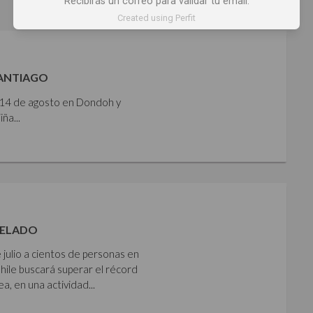
Recibirás un correo para validar tu email.
Created using Perfit
SANTIAGO
y 14 de agosto en Dondoh y
ña...
HELADO
 julio a cientos de personas en
Chile buscará superar el récord
 en una actividad...