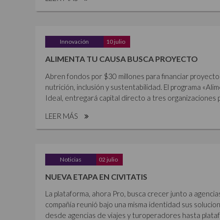
Innovación
10 julio
ALIMENTA TU CAUSA BUSCA PROYECTO
Abren fondos por $30 millones para financiar proyecto
nutrición, inclusión y sustentabilidad. El programa «Al
Ideal, entregará capital directo a tres organizaciones p
LEER MÁS
Noticias
02 julio
NUEVA ETAPA EN CIVITATIS
La plataforma, ahora Pro, busca crecer junto a agencia
compañía reunió bajo una misma identidad sus solucione
desde agencias de viajes y turoperadores hasta plataf