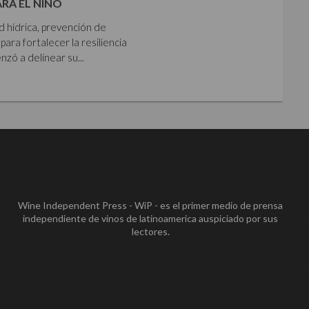
ARA EL NIÑO
ad hídrica, prevención de
para fortalecer la resiliencia
zó a delinear su...
Wine Independent Press - WiP - es el primer medio de prensa
independiente de vinos de latinoamerica auspiciado por sus
lectores.