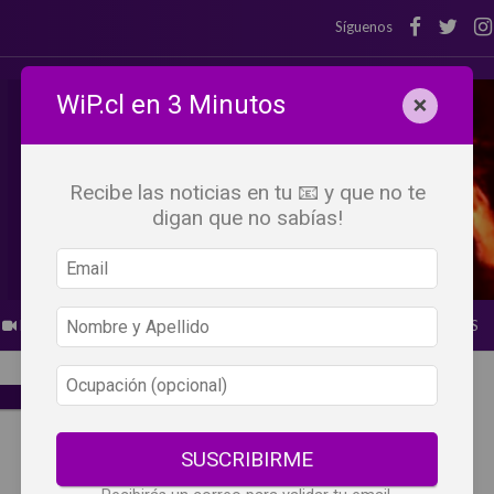
Síguenos
WiP.cl en 3 Minutos
×
Recibe las noticias en tu 📧 y que no te
digan que no sabías!
BEBER X LOS OJOS
GLOSARIO DEL VINO
PANORAMAS
SUSCRIBIRME