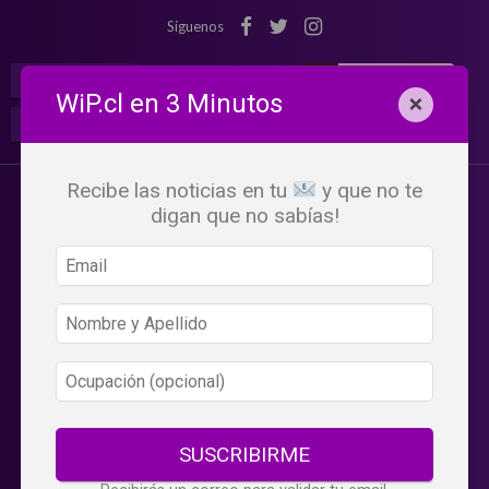
Síguenos
¡Suscribete!
Iniciar Sesión
WiP.cl en 3 Minutos
×
Buscar:
Beneficios
WiP
Recibe las noticias en tu
y que no te
digan que no sabías!
SUSCRIBIRME