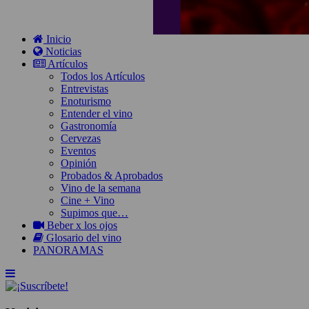
Inicio
Noticias
Artículos
Todos los Artículos
Entrevistas
Enoturismo
Entender el vino
Gastronomía
Cervezas
Eventos
Opinión
Probados & Aprobados
Vino de la semana
Cine + Vino
Supimos que…
Beber x los ojos
Glosario del vino
PANORAMAS