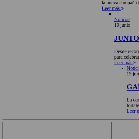
la nueva campaña i
Leer más
Noticias
19 junio
JUNTO 
Desde recorr
para celebra
Leer más
Notici
15 jun
GA
La coo
fortal
Leer 