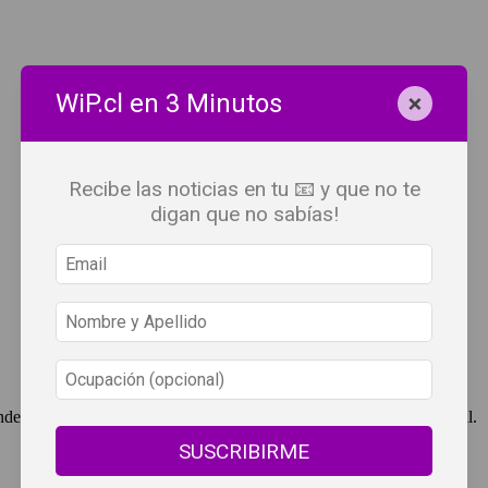
×
WiP.cl en 3 Minutos
Recibe las noticias en tu 📧 y que no te
digan que no sabías!
ndependent Press Chile, cuenta con derechos de propiedad intelectual.
SUSCRIBIRME