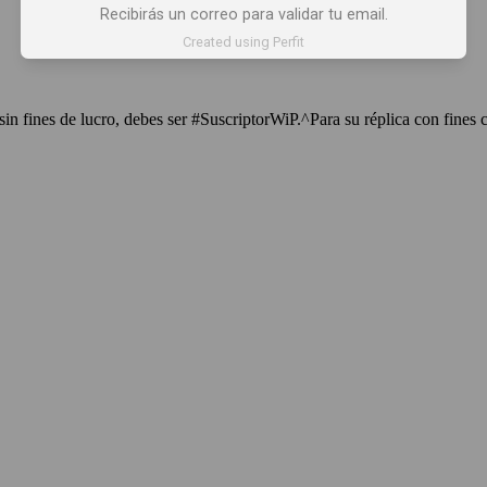
Recibirás un correo para validar tu email.
Created using Perfit
sin fines de lucro, debes ser #SuscriptorWiP.^Para su réplica con fines 