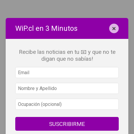
×
WiP.cl en 3 Minutos
Recibe las noticias en tu 📧 y que no te
digan que no sabías!
×
Todo el contenido digital exclusivo desarrollado por y para
Wine Independent Press Chile, cuenta con derechos de
SUSCRIBIRME
propiedad intelectual.