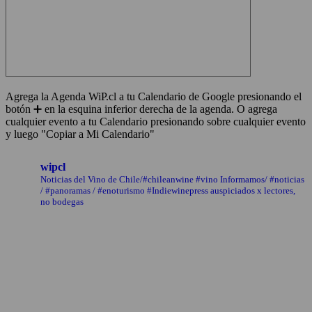
Agrega la Agenda WiP.cl a tu Calendario de Google presionando el
botón ➕ en la esquina inferior derecha de la agenda. O agrega
cualquier evento a tu Calendario presionando sobre cualquier evento
y luego "Copiar a Mi Calendario"
wipcl
Noticias del Vino de Chile/#chileanwine #vino Informamos/ #noticias
/ #panoramas / #enoturismo #Indiewinepress auspiciados x lectores,
no bodegas