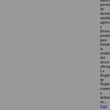
hídric
preve
de
incend
sanid
agríco
y
divers
produ
para
fortal
la
resili
del
sector
silvoa
La
Regió
de
Ñuble
come
a
deline
su...
Leer