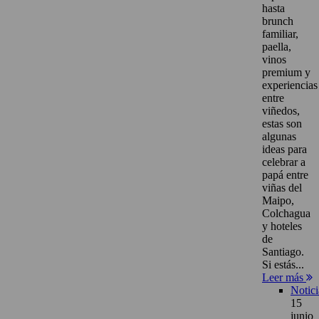
hasta
brunch
familiar,
paella,
vinos
premium y
experiencias
entre
viñedos,
estas son
algunas
ideas para
celebrar a
papá entre
viñas del
Maipo,
Colchagua
y hoteles
de
Santiago.
Si estás...
Leer más
Notici
15
junio