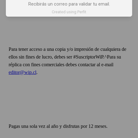
Recibirás un correo para validar tu email.
Created using Perfit
Para tener acceso a una copia y/o impresión de cualquiera de
ellos sin fines de lucro, debes ser #SuscriptorWiP.^Para su
réplica con fines comerciales debes contactar al e-mail
editor@wip.cl
.
Pagas una sola vez al año y disfrutas por 12 meses.