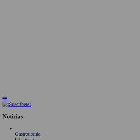
INICIO
NOTICIAS
ARTÍCULOS
BEBER X LOS OJOS
GLOSARIO DEL VINO
PANORAMAS
Noticias
Gastronomía
04 agosto