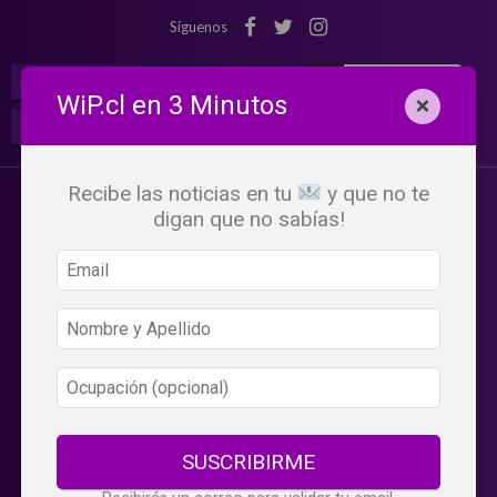
Síguenos
¡Suscribete!
Iniciar Sesión
WiP.cl en 3 Minutos
×
Buscar:
Beneficios
WiP
Recibe las noticias en tu
y que no te
digan que no sabías!
SUSCRIBIRME