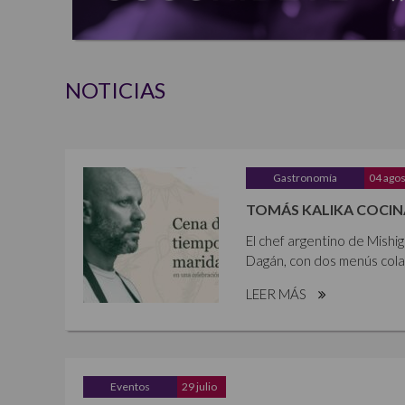
NOTICIAS
Gastronomía
04 ago
TOMÁS KALIKA COCIN
El chef argentino de Mish
Dagán, con dos menús colab
LEER MÁS
Eventos
29 julio