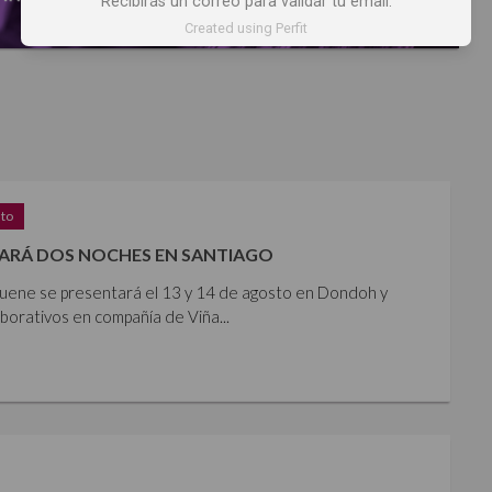
Recibirás un correo para validar tu email.
Created using Perfit
sto
ARÁ DOS NOCHES EN SANTIAGO
iguene se presentará el 13 y 14 de agosto en Dondoh y
orativos en compañía de Viña...