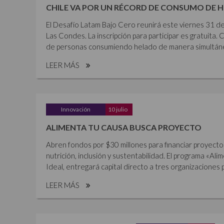
CHILE VA POR UN RÉCORD DE CONSUMO DE 
El Desafío Latam Bajo Cero reunirá este viernes 31 de
Las Condes. La inscripción para participar es gratuita. 
de personas consumiendo helado de manera simultánea,
LEER MÁS
Innovación
10 julio
ALIMENTA TU CAUSA BUSCA PROYECTO
Abren fondos por $30 millones para financiar proyecto
nutrición, inclusión y sustentabilidad. El programa «Al
Ideal, entregará capital directo a tres organizaciones p
LEER MÁS