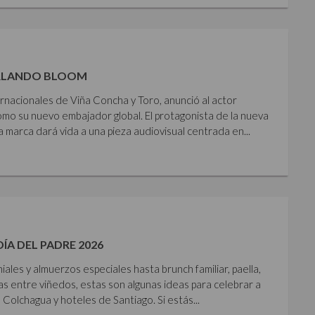
ORLANDO BLOOM
rnacionales de Viña Concha y Toro, anunció al actor
mo su nuevo embajador global. El protagonista de la nueva
 marca dará vida a una pieza audiovisual centrada en...
DÍA DEL PADRE 2026
les y almuerzos especiales hasta brunch familiar, paella,
as entre viñedos, estas son algunas ideas para celebrar a
 Colchagua y hoteles de Santiago. Si estás...