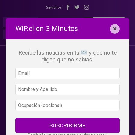
Síguenos
¡Suscribete!
Iniciar Sesión
WiP.cl en 3 Minutos
×
Buscar:
Beneficios
WiP
Recibe las noticias en tu
y que no te
digan que no sabías!
SUSCRIBIRME