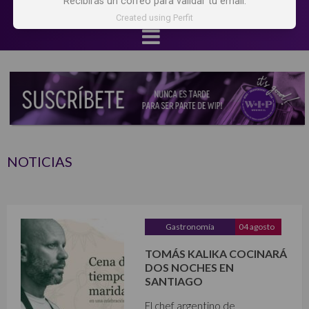
Recibirás un correo para validar tu email.
Created using Perfit
NOTICIAS
Gastronomía
04 agosto
TOMÁS KALIKA COCINARÁ
DOS NOCHES EN
SANTIAGO
El chef argentino de