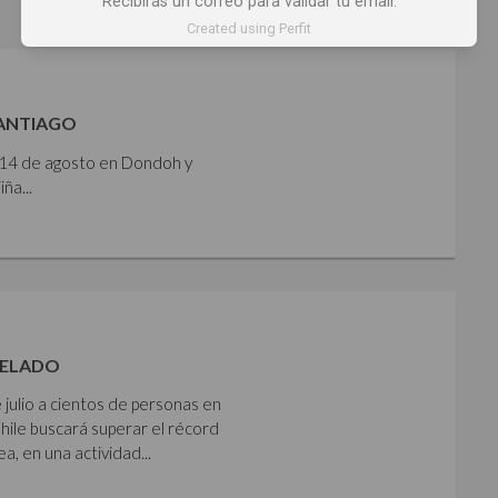
Recibirás un correo para validar tu email.
Created using Perfit
SANTIAGO
y 14 de agosto en Dondoh y
ña...
HELADO
 julio a cientos de personas en
Chile buscará superar el récord
 en una actividad...