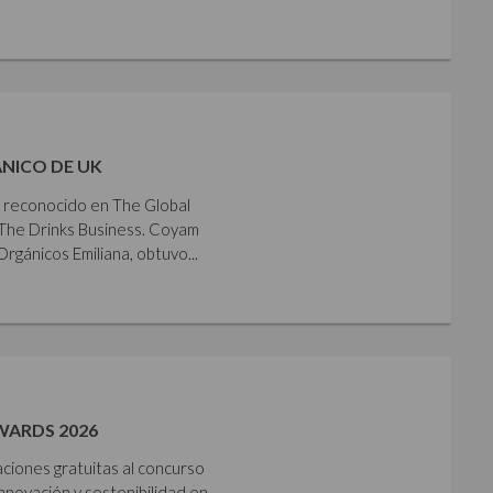
NICO DE UK
e reconocido en The Global
The Drinks Business. Coyam
gánicos Emiliana, obtuvo...
WARDS 2026
aciones gratuitas al concurso
nnovación y sostenibilidad en