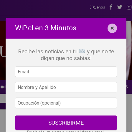
Síguenos
WiP.cl en 3 Minutos
×
Recibe las noticias en tu
y que no te
digan que no sabías!
BEBER X LOS OJOS
GLOSARIO DEL VINO
PANORAMAS
SUSCRIBIRME