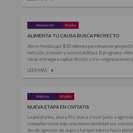
Innovación
10 julio
ALIMENTA TU CAUSA BUSCA PROYECTO
Abren fondos por $30 millones para financiar proyecto
nutrición, inclusión y sustentabilidad. El programa «Al
Ideal, entregará capital directo a tres organizaciones p
LEER MÁS
Noticias
02 julio
NUEVA ETAPA EN CIVITATIS
La plataforma, ahora Pro, busca crecer junto a agencia
compañía reunió bajo una misma identidad sus solucione
desde agencias de viajes y turoperadores hasta plataf