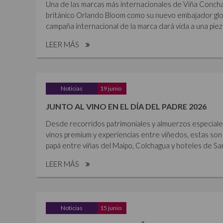
Una de las marcas más internacionales de Viña Concha 
británico Orlando Bloom como su nuevo embajador glob
campaña internacional de la marca dará vida a una piez
LEER MÁS
Noticias
19 junio
JUNTO AL VINO EN EL DÍA DEL PADRE 2026
Desde recorridos patrimoniales y almuerzos especiales 
vinos premium y experiencias entre viñedos, estas son 
papá entre viñas del Maipo, Colchagua y hoteles de Sant
LEER MÁS
Noticias
15 junio