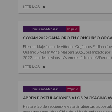
LEER MÁS
Concursos/Medallas
01 julio
COYAM 2022 GANA ORO EN CONCURSO ORGÁ
El ensamblaje ícono de Viñedos Orgánicos Emiliana fu
Organic & Vegan Wine Masters 2026, organizado por 
2022, uno de los vinos más emblemáticos de Viñedos Or
LEER MÁS
Concursos/Medallas
29 junio
ABREN POSTULACIONES A LOS PACKAGING A
Hasta el 25 de septiembre estarán abiertas las postul
organizado por Laben Chile de la Usach, enfocado en i