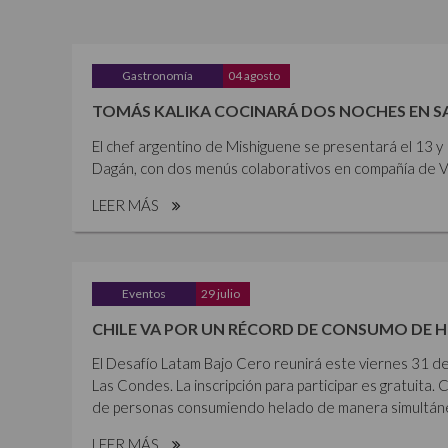
Gastronomía
04 agosto
TOMÁS KALIKA COCINARÁ DOS NOCHES EN 
El chef argentino de Mishiguene se presentará el 13 
Dagán, con dos menús colaborativos en compañía de Vi
LEER MÁS
Eventos
29 julio
CHILE VA POR UN RÉCORD DE CONSUMO DE 
El Desafío Latam Bajo Cero reunirá este viernes 31 de
Las Condes. La inscripción para participar es gratuita. 
de personas consumiendo helado de manera simultánea,
LEER MÁS