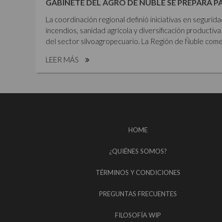
GABINETE DEL AGRO DE ÑUBLE SE PREPARA P
La coordinación regional definió iniciativas en segurid
incendios, sanidad agrícola y diversificación productiva 
del sector silvoagropecuario. La Región de Ñuble comen
LEER MÁS
HOME
¿QUIÉNES SOMOS?
TÉRMINOS Y CONDICIONES
PREGUNTAS FRECUENTES
FILOSOFÍA WIP