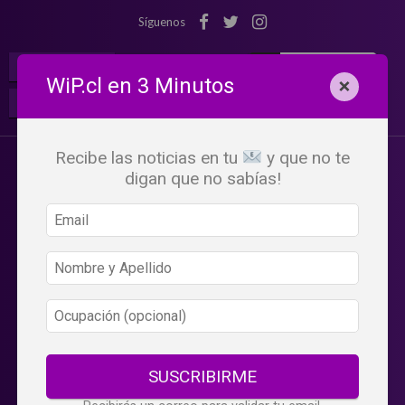
Síguenos
¡Suscribete!
Iniciar Sesión
WiP.cl en 3 Minutos
×
Buscar:
Beneficios
WiP
Recibe las noticias en tu
y que no te
digan que no sabías!
SUSCRIBIRME