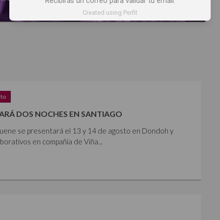
Recibirás un correo para validar tu email.
Created using Perfit
sto
ARÁ DOS NOCHES EN SANTIAGO
iguene se presentará el 13 y 14 de agosto en Dondoh y
orativos en compañía de Viña...