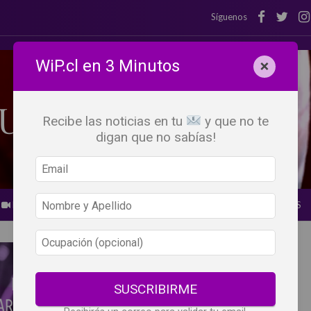
Síguenos
WiP.cl en 3 Minutos
×
Recibe las noticias en tu
y que no te
digan que no sabías!
BEBER X LOS OJOS
GLOSARIO DEL VINO
PANORAMAS
SUSCRIBIRME