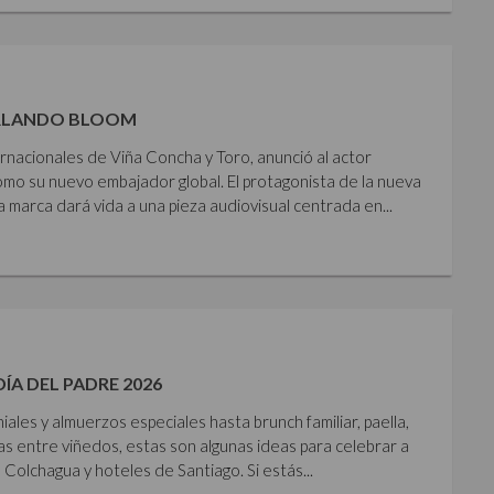
ORLANDO BLOOM
rnacionales de Viña Concha y Toro, anunció al actor
mo su nuevo embajador global. El protagonista de la nueva
 marca dará vida a una pieza audiovisual centrada en...
DÍA DEL PADRE 2026
les y almuerzos especiales hasta brunch familiar, paella,
as entre viñedos, estas son algunas ideas para celebrar a
 Colchagua y hoteles de Santiago. Si estás...