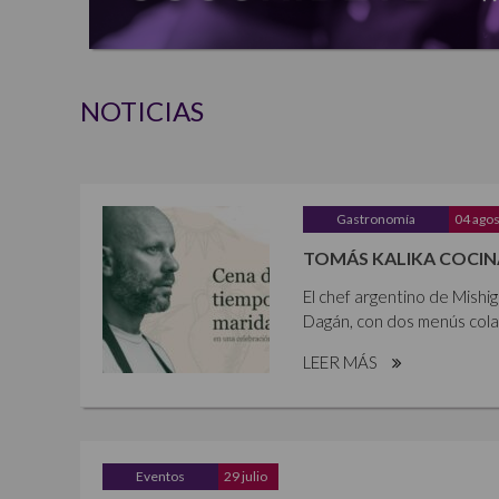
NOTICIAS
Gastronomía
04 ago
TOMÁS KALIKA COCIN
El chef argentino de Mish
Dagán, con dos menús colab
LEER MÁS
Eventos
29 julio