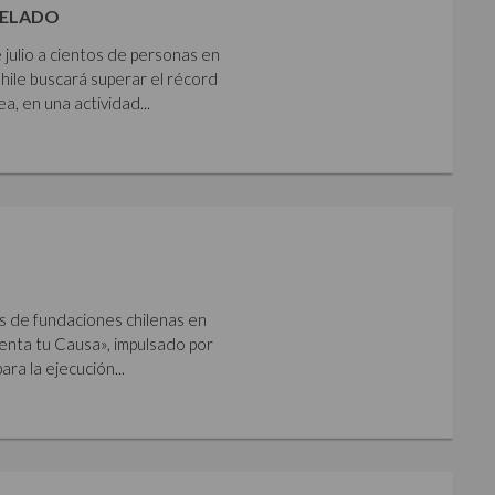
HELADO
 julio a cientos de personas en
Chile buscará superar el récord
 en una actividad...
s de fundaciones chilenas en
imenta tu Causa», impulsado por
ara la ejecución...