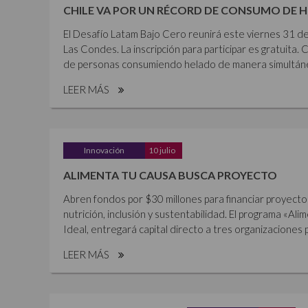
CHILE VA POR UN RÉCORD DE CONSUMO DE 
El Desafío Latam Bajo Cero reunirá este viernes 31 de
Las Condes. La inscripción para participar es gratuita. 
de personas consumiendo helado de manera simultánea,
LEER MÁS
Innovación
10 julio
ALIMENTA TU CAUSA BUSCA PROYECTO
Abren fondos por $30 millones para financiar proyecto
nutrición, inclusión y sustentabilidad. El programa «Al
Ideal, entregará capital directo a tres organizaciones p
LEER MÁS