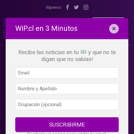
Síguenos
¡Suscribete!
Iniciar Sesión
WiP.cl en 3 Minutos
×
Buscar:
Beneficios
WiP
Recibe las noticias en tu
y que no te
digan que no sabías!
SUSCRIBIRME