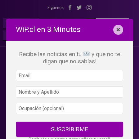
Síguenos
¡Suscribete!
Iniciar Sesión
WiP.cl en 3 Minutos
×
Buscar:
Beneficios
WiP
Recibe las noticias en tu
y que no te
digan que no sabías!
SUSCRIBIRME