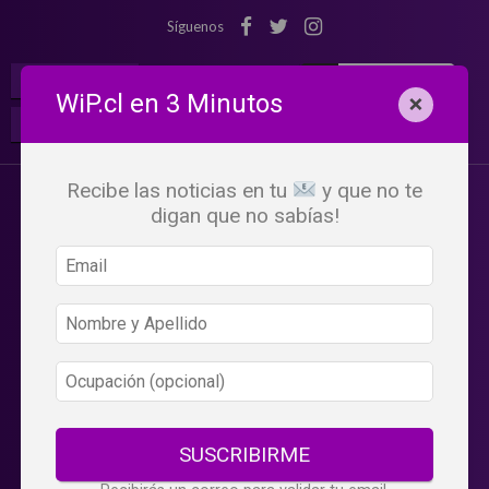
Síguenos
¡Suscribete!
Iniciar Sesión
WiP.cl en 3 Minutos
×
Buscar:
Beneficios
WiP
Recibe las noticias en tu
y que no te
digan que no sabías!
SUSCRIBIRME