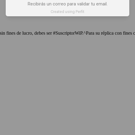
Recibirás un correo para validar tu email.
Created using Perfit
sin fines de lucro, debes ser #SuscriptorWiP.^Para su réplica con fines 