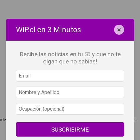
×
WiP.cl en 3 Minutos
Recibe las noticias en tu 📧 y que no te
digan que no sabías!
ndependent Press Chile, cuenta con derechos de propiedad intelectual.
SUSCRIBIRME