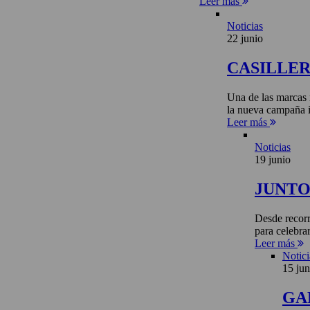
Leer más
Noticias
22 junio
CASILLE
Una de las marcas 
la nueva campaña i
Leer más
Noticias
19 junio
JUNTO 
Desde recorr
para celebra
Leer más
Notici
15 jun
GA