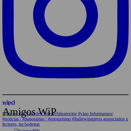
wipcl
Amigos WiP
Noticias del Vino de Chile/#chileanwine #vino Informamos/
#noticias / #panoramas / #enoturismo #Indiewinepress auspiciados x
lectores, no bodegas