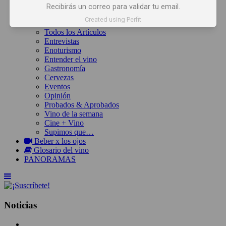
Inicio
Recibirás un correo para validar tu email.
Noticias
Created using Perfit
Artículos
Todos los Artículos
Entrevistas
Enoturismo
Entender el vino
Gastronomía
Cervezas
Eventos
Opinión
Probados & Aprobados
Vino de la semana
Cine + Vino
Supimos que…
Beber x los ojos
Glosario del vino
PANORAMAS
Noticias