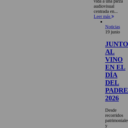
vida a una pieza
audiovisual
centrada en...
Leer más
Noticias
19 junio
JUNT
AL
VINO
EN EL
DÍA
DEL
PADRE
2026
Desde
recorridos
patrimoniale
y