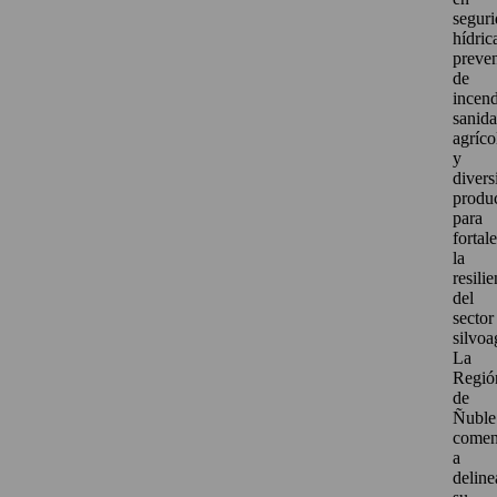
segur
hídric
preve
de
incend
sanid
agríco
y
divers
produ
para
fortal
la
resili
del
sector
silvoa
La
Regió
de
Ñuble
come
a
deline