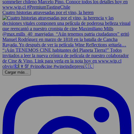
Cuatro historias atravesadas por el vino, la heren
Cargar más...