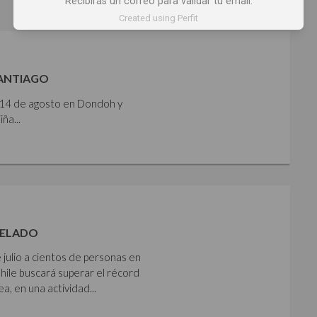
Recibirás un correo para validar tu email.
Created using Perfit
SANTIAGO
y 14 de agosto en Dondoh y
ña...
HELADO
 julio a cientos de personas en
Chile buscará superar el récord
 en una actividad...