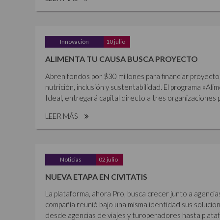
Innovación
10 julio
ALIMENTA TU CAUSA BUSCA PROYECTO
Abren fondos por $30 millones para financiar proyecto
nutrición, inclusión y sustentabilidad. El programa «Al
Ideal, entregará capital directo a tres organizaciones p
LEER MÁS
Noticias
02 julio
NUEVA ETAPA EN CIVITATIS
La plataforma, ahora Pro, busca crecer junto a agencia
compañía reunió bajo una misma identidad sus solucione
desde agencias de viajes y turoperadores hasta plataf