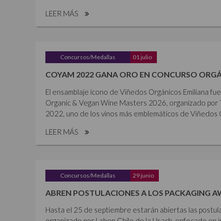
LEER MÁS
Concursos/Medallas
01 julio
COYAM 2022 GANA ORO EN CONCURSO ORGÁ
El ensamblaje ícono de Viñedos Orgánicos Emiliana fu
Organic & Vegan Wine Masters 2026, organizado por 
2022, uno de los vinos más emblemáticos de Viñedos Or
LEER MÁS
Concursos/Medallas
29 junio
ABREN POSTULACIONES A LOS PACKAGING A
Hasta el 25 de septiembre estarán abiertas las postul
organizado por Laben Chile de la Usach, enfocado en i