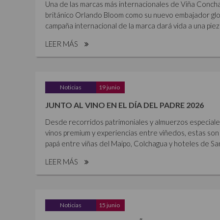
Una de las marcas más internacionales de Viña Concha 
británico Orlando Bloom como su nuevo embajador glob
campaña internacional de la marca dará vida a una piez
LEER MÁS
Noticias
19 junio
JUNTO AL VINO EN EL DÍA DEL PADRE 2026
Desde recorridos patrimoniales y almuerzos especiales 
vinos premium y experiencias entre viñedos, estas son 
papá entre viñas del Maipo, Colchagua y hoteles de Sant
LEER MÁS
Noticias
15 junio