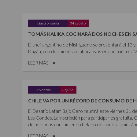
Gastronomía
04 agosto
TOMÁS KALIKA COCINARÁ DOS NOCHES EN 
El chef argentino de Mishiguene se presentará el 13 
Dagán, con dos menús colaborativos en compañía de Vi
LEER MÁS
Eventos
29 julio
CHILE VA POR UN RÉCORD DE CONSUMO DE 
El Desafío Latam Bajo Cero reunirá este viernes 31 de
Las Condes. La inscripción para participar es gratuita. 
de personas consumiendo helado de manera simultánea,
LEER MÁS