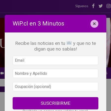
Síguenos
WiP.cl en 3 Minutos
×
Recibe las noticias en tu
y que no te
digan que no sabías!
BEBER X LOS OJOS
GLOSARIO DEL VINO
PANORAMAS
SUSCRIBIRME