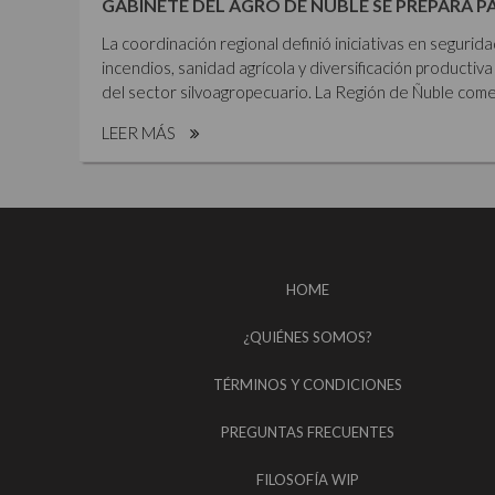
GABINETE DEL AGRO DE ÑUBLE SE PREPARA P
La coordinación regional definió iniciativas en segurid
incendios, sanidad agrícola y diversificación productiva 
del sector silvoagropecuario. La Región de Ñuble comen
LEER MÁS
HOME
¿QUIÉNES SOMOS?
TÉRMINOS Y CONDICIONES
PREGUNTAS FRECUENTES
FILOSOFÍA WIP