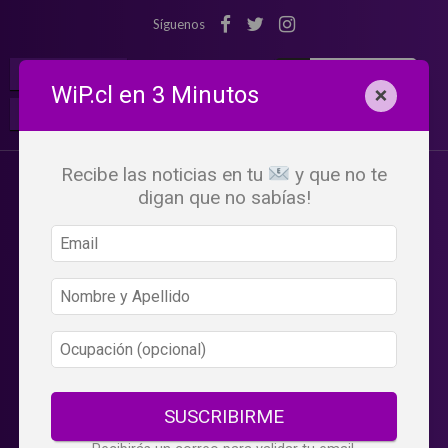
Síguenos
¡Suscribete!
Iniciar Sesión
WiP.cl en 3 Minutos
×
Buscar:
Beneficios
WiP
Recibe las noticias en tu
y que no te
digan que no sabías!
SUSCRIBIRME