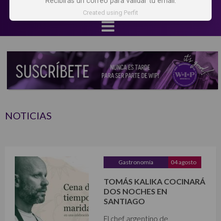
Recibirás un correo para validar tu email.
Created using Perfit
NOTICIAS
Gastronomía
04 agosto
TOMÁS KALIKA COCINARÁ
DOS NOCHES EN
SANTIAGO
El chef argentino de