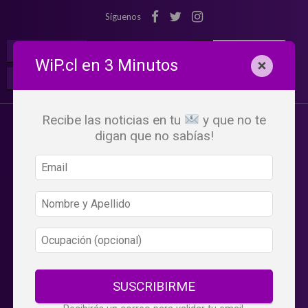
Síguenos
¡Suscribete!
Iniciar Sesión
WiP.cl en 3 Minutos
×
Buscar:
Beneficios
WiP
Recibe las noticias en tu
y que no te
digan que no sabías!
SUSCRIBIRME