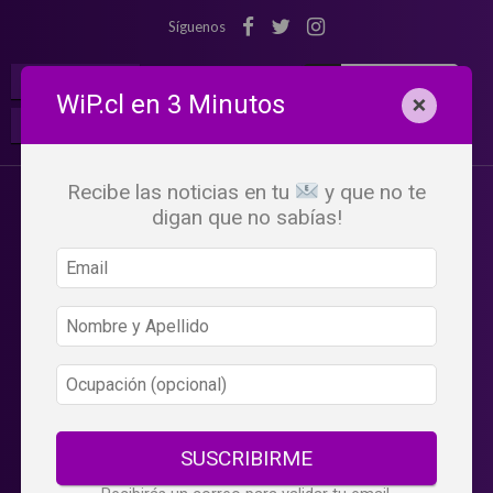
Síguenos
¡Suscribete!
Iniciar Sesión
WiP.cl en 3 Minutos
×
Buscar:
Beneficios
WiP
Recibe las noticias en tu
y que no te
digan que no sabías!
SUSCRIBIRME