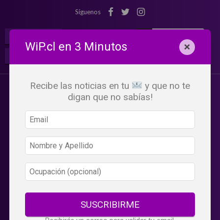
Síguenos
¡Suscribete!
Iniciar Sesión
WiP.cl en 3 Minutos
×
Buscar:
Beneficios
WiP
Recibe las noticias en tu
y que no te
digan que no sabías!
SUSCRIBIRME