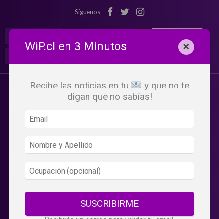
Síguenos
¡Suscribete!
Iniciar Sesión
WiP.cl en 3 Minutos
×
Buscar:
Beneficios
WiP
Recibe las noticias en tu
y que no te
digan que no sabías!
SUSCRIBIRME