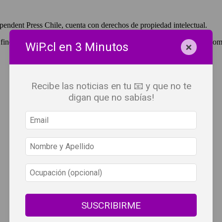
pendent Press Chile, cuenta con derechos de propiedad intelectual.
 fines de lucro, debes ser #SuscriptorWiP.^Para su réplica con fines com
×
WiP.cl en 3 Minutos
Recibe las noticias en tu 📧 y que no te
digan que no sabías!
SUSCRIBIRME