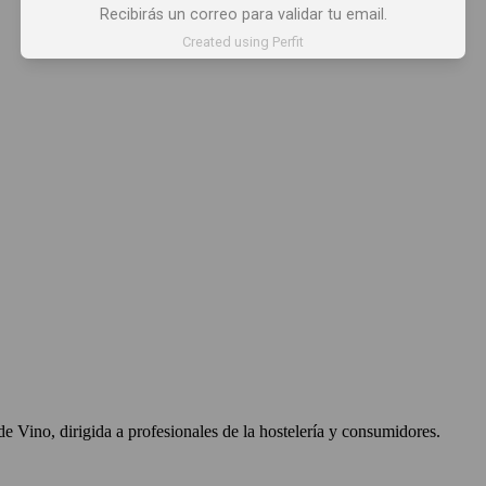
Recibirás un correo para validar tu email.
Created using Perfit
 X LOS OJOS
GLOSARIO DEL VINO
PANORAMAS
 Vino, dirigida a profesionales de la hostelería y consumidores.