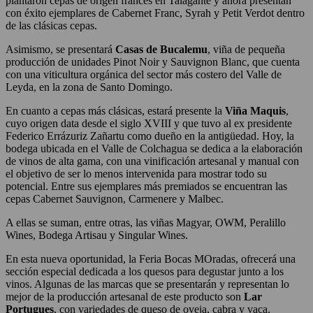
plantaron cepas de origen francés en Talagante y ahora presentan
con éxito ejemplares de Cabernet Franc, Syrah y Petit Verdot dentro
de las clásicas cepas.
Asimismo, se presentará
Casas de Bucalemu
, viña de pequeña
producción de unidades Pinot Noir y Sauvignon Blanc, que cuenta
con una viticultura orgánica del sector más costero del Valle de
Leyda, en la zona de Santo Domingo.
En cuanto a cepas más clásicas, estará presente la
Viña Maquis
,
cuyo origen data desde el siglo XVIII y que tuvo al ex presidente
Federico Errázuriz Zañartu como dueño en la antigüedad. Hoy, la
bodega ubicada en el Valle de Colchagua se dedica a la elaboración
de vinos de alta gama, con una vinificación artesanal y manual con
el objetivo de ser lo menos intervenida para mostrar todo su
potencial. Entre sus ejemplares más premiados se encuentran las
cepas Cabernet Sauvignon, Carmenere y Malbec.
A ellas se suman, entre otras, las viñas Magyar, OWM, Peralillo
Wines, Bodega Artisau y Singular Wines.
En esta nueva oportunidad, la Feria Bocas MOradas, ofrecerá una
sección especial dedicada a los quesos para degustar junto a los
vinos. Algunas de las marcas que se presentarán y representan lo
mejor de la producción artesanal de este producto son
Lar
Portugues
, con variedades de queso de oveja, cabra y vaca.