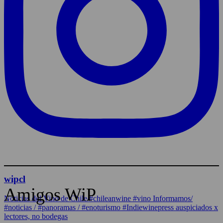
wipcl
Amigos WiP
Noticias del Vino de Chile/#chileanwine #vino Informamos/
#noticias / #panoramas / #enoturismo #Indiewinepress auspiciados x
lectores, no bodegas