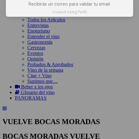
Inicio
Recibirás un correo para validar tu email.
Noticias
Created using Perfit
Artículos
Todos los Artículos
Entrevistas
Enoturismo
Entender el vino
Gastronomía
Cervezas
Eventos
Opinión
Probados & Aprobados
Vino de la semana
Cine + Vino
Supimos que…
Beber x los ojos
Glosario del vino
PANORAMAS
VUELVE BOCAS MORADAS
BOCAS MORADAS VUELVE