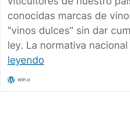
viticultores de nuestro paí
conocidas marcas de vinos
“vinos dulces” sin dar cum
ley. La normativa naciona
BAJO
leyendo
LA
MIRA
COMERCIALIZACIÓN
WIP.cl
DE
«VINOS
DULCES»
CON
BAJO
GRADO