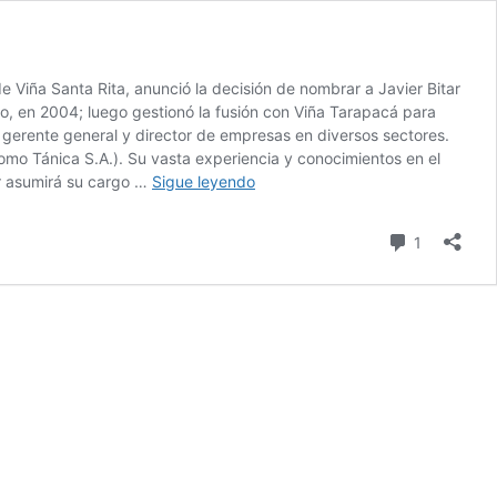
 Viña Santa Rita, anunció la decisión de nombrar a Javier Bitar
ro, en 2004; luego gestionó la fusión con Viña Tarapacá para
 gerente general y director de empresas en diversos sectores.
mo Tánica S.A.). Su vasta experiencia y conocimientos en el
Viña
ar asumirá su cargo …
Sigue leyendo
Santa
Rita
comentari
1
designa
a
Javier
Bitar
Hirmas
como
nuevo
Gerente
General