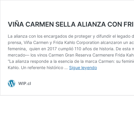
VIÑA CARMEN SELLA ALIANZA CON FR
La alianza con los encargados de proteger y difundir el legado 
prensa, Viña Carmen y Frida Kahlo Corporation alcanzaron un acu
femenina, quien en 2017 cumplió 110 años de historia. De esta 
mercado— los vinos Carmen Gran Reserva Carmenere Frida Kahlo
“La alianza responde a la esencia de la marca Carmen: su femin
VIÑA
Kahlo. Un referente histórico …
Sigue leyendo
CARMEN
SELLA
WIP.cl
ALIANZA
CON
FRIDA
KAHLO
CORPORATION