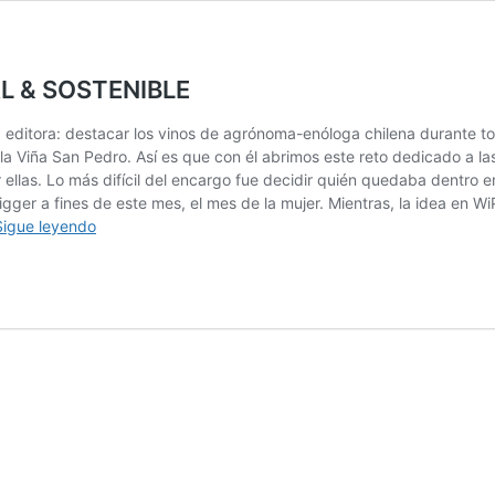
L & SOSTENIBLE
 editora: destacar los vinos de agrónoma-enóloga chilena durante t
la Viña San Pedro. Así es que con él abrimos este reto dedicado a las
r ellas. Lo más difícil del encargo fue decidir quién quedaba dentro 
igger a fines de este mes, el mes de la mujer. Mientras, la idea en W
TAYU
Sigue leyendo
PINOT
NOIR
UNA
APUESTA
SOCIAL
&
SOSTENIBLE