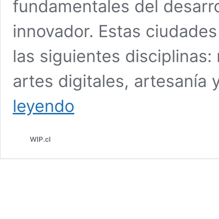
fundamentales del desarrol
innovador. Estas ciudades
las siguientes disciplinas: 
artes digitales, artesanía
SAN
leyendo
JAVIER
RECONOCIDA
COMO
WIP.cl
CIUDAD
CREATIVA
UNESCO