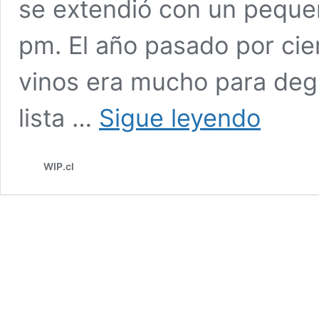
se extendió con un pequeñ
pm. El año pasado por cie
vinos era mucho para deg
PREMIUM
lista …
Sigue leyendo
TASTING
CHILE.
1ERA
WIP.cl
Parte:
¿PINOT
NOIR
Y
CARMENÈRE