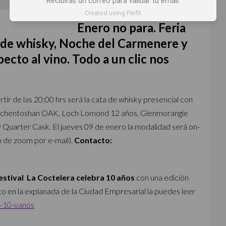
Recibirás un correo para validar tu email.
Created using Perfit
Enero no para. Feria
as de whisky, Noche del Carmenere y
ecto al vino. Todo a un clic nos
rtir de las 20:00 hrs será la cata de whisky presencial con
chentoshan OAK, Loch Lomond 12 años, Glenmorangie
Quarter Cask. El jueves 09 de enero la modalidad será on-
ión de zoom por e-mail).
Contacto:
Festival La Coctelera celebra 10 años
con una edición
o en la explanada de la Ciudad Empresarial la puedes leer
e-10-vanos