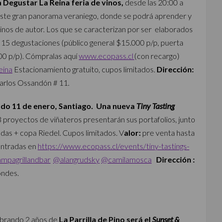
a Degustar La Reina feria de vinos,
desde las
20:00 a
 este gran panorama veraniego, donde se podrá aprender y
vinos de autor. Los que se caracterizan por ser elaborados
a: 15 degustaciones (público general $15.000 p/p, puerta
000 p/p). Cómpralas aquí
www.ecopass.cl
(con recargo)
eina
E
stacionamiento gratuito, cupos limitados.
Dirección:
arlos Ossandón # 11.
do 11 de enero, Santiago. Una nueva
Tiny Tasting
3 proyectos de viñateros presentarán sus portafolios, junto
tadas + copa Riedel. Cupos limitados. V
alor:
pre venta hasta
Entradas en
https://www.ecopass.cl/events/tiny-tastings-
mpagrillandbar
@alangrudsky
@camilamosca
Dirección :
ondes.
brando 2 años de
La Parrilla de Pino será el
Sunset &