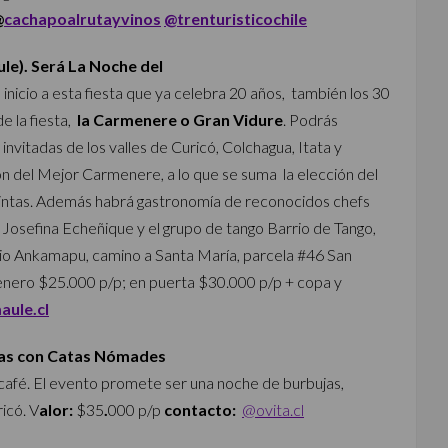
@
cachapoalrutayvinos
@trenturisticochile
le). Será La Noche del
 inicio a esta fiesta que ya celebra 20 años, también los 30
e la fiesta,
la Carmenere o Gran Vidure
. Podrás
nvitadas de los valles de Curicó, Colchagua, Itata y
 del Mejor Carmenere, a lo que se suma la elección del
intas. Además habrá gastronomía de reconocidos chefs
do Josefina Echeñique y el grupo de tango Barrio de Tango,
io Ankamapu, camino a Santa María, parcela #46 San
 enero $25.000 p/p; en puerta $30.000 p/p + copa y
aule.cl
ujas con Catas Nómades
y café. El evento promete ser una noche de burbujas,
icó. V
alor:
$35
.
000 p/p
contacto:
@ovita.cl