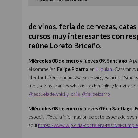
de vinos, feria de cervezas, cat
cursos muy interesantes con resp
reúne Loreto Briceño.
Miércoles 08 de enero y jueves 09, Santiago
. A
pa
el sommelier
Felipe Pizarro
en
Lupulan.
Catarán Au
Nectar D’Or, Johnnie Walker Swing, Benriach Smoky 
line ( se enviaran los whiskies a domicilio y la invitac
@escueladewhisky_chile
@felipeizarro
Miércoles 08 de enero y jueves 09 en Santiago. 
especial. Toda la información de este esperado event
aquí
https://www.wip.cl/la-coctelera-festival-cumpl