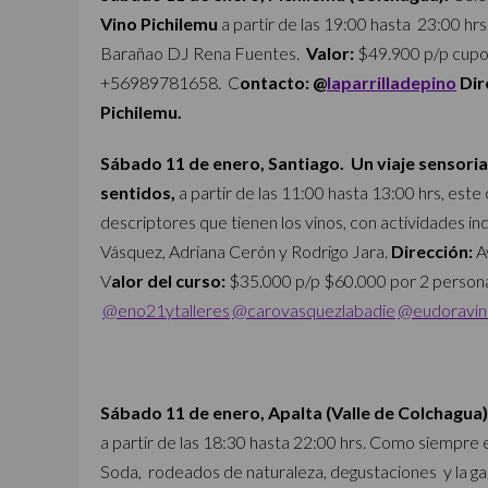
Vino Pichilemu
a
partir de las 19:00 hasta 23:00 hrs c
Barañao DJ Rena Fuentes.
V
alor:
$49.900 p/p cupos
+56989781658.
C
ontacto: @
laparrilladepino
Dir
Pichilemu.
Sábado 11 de enero, Santiago. Un viaje sensoria
sentidos,
a partir de las 11:00 hasta 13:00 hrs, es
descriptores que tienen los vinos, con actividades ind
Vásquez, Adriana Cerón y Rodrigo Jara.
Dirección:
A
V
alor del curso:
$35.000 p/p $60.000 por 2 person
@eno21ytalleres
@carovasquezlabadie
@eudoravin
Sábado 11 de enero, Apalta (Valle de Colchagua)
a partir de las 18:30 hasta 22:00 hrs. Como siempre en
Soda, rodeados de naturaleza, degustaciones y la g