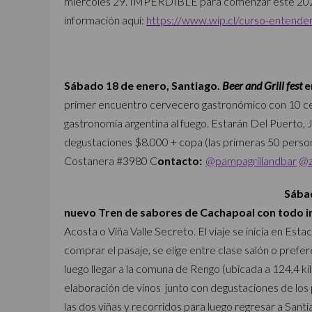
miércoles 29. IMPERDIBLE para comenzar este 202
información aquí:
https://www.wip.cl/curso-entender-
Sábado 18 de enero, Santiago.
Beer and Grill fest
e
primer encuentro cervecero gastronómico con 10 ce
gastronomía argentina al fuego. Estarán Del Puerto, 
degustaciones $8.000 + copa (las primeras 50 perso
Costanera #3980 C
ontacto:
@pampagrillandbar
@z
Sábad
nuevo Tren de sabores de Cachapoal con todo in
Acosta o Viña Valle Secreto. El viaje se inicia en Es
comprar el pasaje, se elige entre clase salón o prefe
luego llegar a la comuna de Rengo (ubicada a 124,4 ki
elaboración de vinos junto con degustaciones de los
las dos viñas y recorridos para luego regresar a Santi