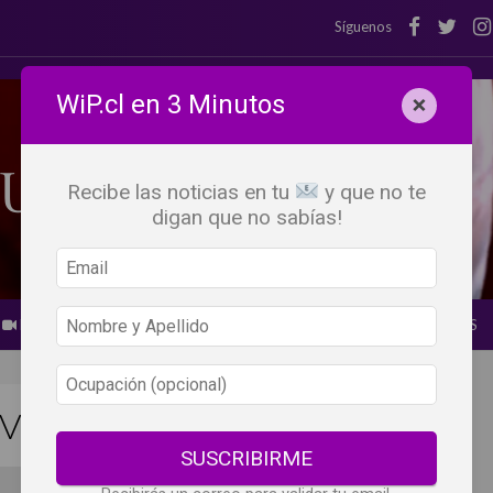
Síguenos
WiP.cl en 3 Minutos
×
Recibe las noticias en tu
y que no te
digan que no sabías!
BEBER X LOS OJOS
GLOSARIO DEL VINO
PANORAMAS
INO (enero 2025)
SUSCRIBIRME
Por
Loreto Briceño @lolo_moneva