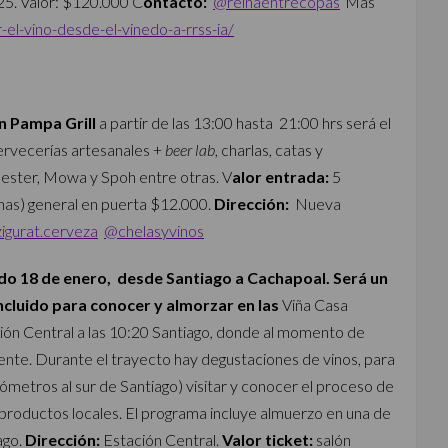
5. Valor: $120.000 C
ontacto:
@reinaentrecopas
Más
el-vino-desde-el-vinedo-a-rrss-ia/
n Pampa Grill
a partir de las 13:00 hasta 21:00 hrs será el
rvecerías artesanales +
beer lab
, charlas, catas y
Jester, Mowa y Spoh entre otras. V
alor entrada:
5
nas) general en puerta $12.000.
Dirección:
Nueva
igurat.cerveza
@chelasyvinos
o 18 de enero, desde Santiago a Cachapoal. Será un
cluido para conocer y almorzar en las
Viña Casa
tación Central a las 10:20 Santiago, donde al momento de
rente. Durante el trayecto hay degustaciones de vinos, para
lómetros al sur de Santiago) visitar y conocer el proceso de
 productos locales. El programa incluye almuerzo en una de
ago.
Dirección:
Estación Central.
V
alor ticket:
salón