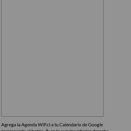
Agrega la Agenda WiP.cl a tu Calendario de Google
presionando el botón
en la esquina inferior derecha