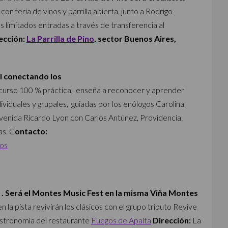
on feria de vinos y parrilla abierta, junto a Rodrigo
 limitados entradas a través de transferencia al
ección:
La Parrilla de Pino
, sector Buenos Aires,
l conectando los
te curso 100 % práctica, enseña a reconocer y aprender
ividuales y grupales, guiadas por los enólogos Carolina
venida Ricardo Lyon con
Carlos
Antúnez, Providencia.
as. C
ontacto:
os
 . Será el Montes Music Fest en la misma Viña Montes
 la pista revivirán los clásicos con el grupo tributo Revive
astronomía del restaurante
Fuegos de Apalta
Dirección:
La