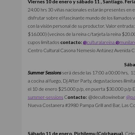
Viernes 10 de enero y sábado 11 , Santiago. Feri
24:00 hrs 30 viñas nacionales estarán presentes en
disfrutar sobre el fascinante mundo de los llamados 
con la visión personal de su productor. Valor entrad
$16.000) (vecinos de la reina c/tarjeta la reina $20.
cupos limitados
contacto
:
@
culturalareina
@
munilar
Centro Cultural Casona Nemesio Antúnez Avenida C
Sába
Summer Sessions
será desde
las 17:00 a 00:00 hrs, 1
a cocina al fuego, Dj After Party, degustaciones ilimi
el 10 de enero $25.000 p/p, en puerta $30.000 p/p 
summer-sessions
C
ontacto:
@decultowinebar
@pa
Nueva Costanera #3980 Pampa Grill and Bar, Las C
Sábado 11 de enero, Pichilemu (Colchagua).
Cele