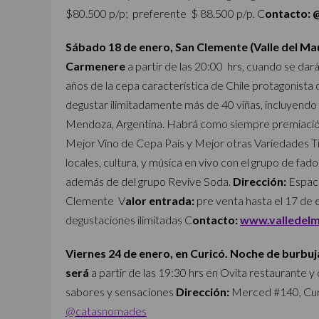
$80.500 p/p; preferente $ 88.500 p/p. C
ontacto: 
Sábado 18 de enero, San Clemente (Valle del Mau
Carmenere
a partir de las 20:00 hrs, cuando se dará
años de la cepa característica de Chile protagonista d
degustar ilimitadamente más de 40 viñas, incluyendo i
Mendoza, Argentina. Habrá como siempre premiación
Mejor Vino de Cepa País y Mejor otras Variedades T
locales, cultura, y música en vivo con el grupo de fa
además de del grupo Revive Soda.
Dirección:
Espac
Clemente V
alor entrada:
pre venta hasta el 17 de
degustaciones ilimitadas C
ontacto:
www.valledelm
Viernes 24 de enero, en Curicó. Noche de burb
será
a partir de las 19:30 hrs en Ovita restaurante 
sabores y sensaciones
Dirección:
Merced #140, Cur
@catasnomades