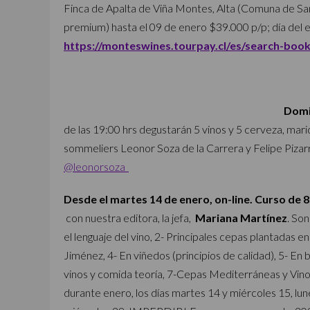
Finca de Apalta de Viña Montes, Alta (Comuna de San
premium) hasta el 09 de enero $39.000 p/p; día del 
https://monteswines.tourpay.cl/es/search-boo
Domi
de las 19:00 hrs degustarán 5 vinos y 5 cerveza, mar
sommeliers Leonor Soza de la Carrera y Felipe Pizarr
@leonorsoza
Desde el martes 14 de enero, on-line. Curso de 8
con nuestra editora, la jefa,
Mariana Martínez
. So
el lenguaje del vino, 2- Principales cepas plantadas en
Jiménez, 4- En viñedos (principios de calidad), 5- En 
vinos y comida teoría, 7-Cepas Mediterráneas y Vinos
durante enero, los días martes 14 y miércoles 15, lun