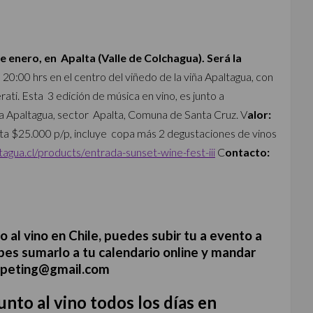
 enero, en Apalta (Valle de Colchagua). Será la
s 20:00 hrs en el centro del viñedo de la viña Apaltagua, con
ti. Esta 3 edición de música en vino, es junto a
a Apaltagua, sector Apalta, Comuna de Santa Cruz. V
alor:
ta $25.000 p/p, incluye
copa más 2 degustaciones de vinos
ltagua.cl/products/entrada-sunset-wine-fest-iii
C
ontacto:
 al vino en Chile, puedes subir tu a evento a
bes sumarlo a tu calendario online y mandar
wipeting@gmail.com
to al vino todos los días en