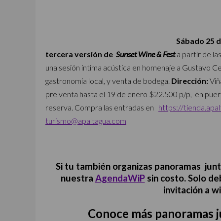
Sábado 25 de
tercera versión de
Sunset Wine & Fest
a partir de la
una sesión intima acústica en homenaje a Gustavo Cera
gastronomía local, y venta de bodega.
Dirección:
Viñ
pre venta hasta el 19 de enero $22.500 p/p, en puer
reserva. Compra las entradas en
https://tienda.apa
turismo@apaltagua.com
Si tu también organizas panoramas junto
nuestra
AgendaWiP
sin costo. Solo de
invitación a 
Conoce más panoramas jun