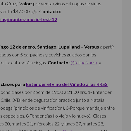
ta Cruz). V
alor:
pre venta (vinos +4 copas de vinos
evento $47.000 p/p. C
ontacto:
king/montes-music-fest-12
ngo 12 de enero, Santiago. Lupulland – Versus
a partir
idados con 5 carpachos y ceviches guiados por los
o. La cata será a ciegas.
Contacto:
@felipeizarro
y
 clases para
Entender el vino del Viñedo a las RRSS
n ocho clases por Zoom de 19:00 a 21:00 hrs. 1- Entender
 Chile, 3-Taller de degustación practico junto a Natalia
bodega (principios de vinificación), 6-Porqué maridaje entre
 especiales, 8-Tendencias (lo viejo y lo nuevo). Clases
es 20, martes 21, miércoles 22, y lunes 27, martes 28,