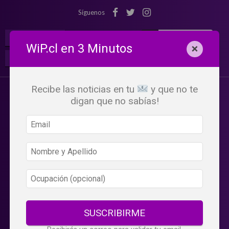
Síguenos
¡Suscribete!
Iniciar Sesión
WiP.cl en 3 Minutos
×
Buscar:
Beneficios
WiP
Recibe las noticias en tu
y que no te
digan que no sabías!
SUSCRIBIRME