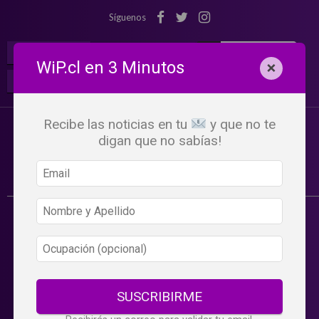
Síguenos
¡Suscribete!
Iniciar Sesión
WiP.cl en 3 Minutos
×
Buscar:
Beneficios
WiP
Recibe las noticias en tu
y que no te
digan que no sabías!
SUSCRIBIRME